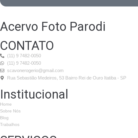
Acervo Foto Parodi
CONTATO
(11) 9 7482-0050
(11) 9 7482-0050
scavonerogerio@gmail.com
Rua Sebastião Medeiros, 53 Bairro Rei de Ouro Itatiba - SP
Institucional
Home
Sobre Nós
Blog
Trabalhos