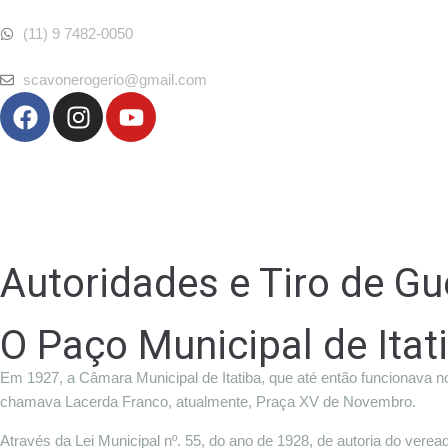
(11) 9 7482-0050
scavonerogerio@gmail.com
Autoridades e Tiro de Gu
O Paço Municipal de Itat
Em 1927, a Câmara Municipal de Itatiba, que até então funcionava 
chamava Lacerda Franco, atualmente, Praça XV de Novembro.
Através da Lei Municipal nº. 55, do ano de 1928, de autoria do verea