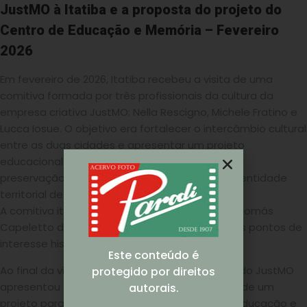
JustMO à Itatiba e a proposta do projeto do
Centro de Educação e Memória – Fevereiro
2026
Em fevereiro de 2026, Itatiba recebeu a visita de uma
comitiva formada por três profissionais da cultura da
empresa criativa JustMO: Nella Rescigno, Michele Fratino e
Lucca Iosue. O objetivo era fortalecer o intercâmbio cultural
entre as duas cidades e apresentar um projeto
educacional e cultural com iniciativas visando a
preservação da memória e a valorização da identidade
territorial de Itatiba.
A comitiva italiana foi recebida pelo prefeito Thomás
Capeletto de Oliveira e autoridades e visitou os pontos de
interesse histórico e turístico de Itatiba.
Este conteúdo é
Ao final da visita, que durou dez dias, a equipe do JustMO
protegido por direitos
apresentou ao prefeito a proposta detalhada de um
autorais.
projeto para a implantação de um Centro de Educação e