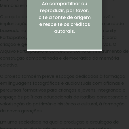
Ao compartilhar ou
Memória em Itatiba.
reproduzir, por favor,
O projeto do Centro de Educação e Memória prevê a
cite a fonte de origem
implantação de um Arquivo Participativo da Comunidade
e respeite os créditos
baseado na plataforma digital ComPA – “Community
autorais.
Participatory Archive”, desenvolvida pelo JustMO, para
criação e gestão de arquivos digitais colaborativos. O
Arquivo Participativo é concebido como um instrumento de
construção compartilhada e democrática da memória
coletiva.
O projeto também prevê espaços dedicados à formação
em linguagens fotográficas e audiovisuais com oficinas e
percursos formativos para crianças e jovens, integrando o
espaço às políticas educacionais de Itatiba, conectando a
valorização do patrimônio histórico e cultural, à formação
de novas gerações.
Em uma sociedade na qual a produção e circulação de
imagens e audiovisuais assumem papel central nos