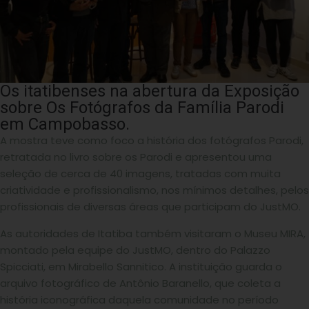
Os itatibenses na abertura da Exposição
sobre Os Fotógrafos da Família Parodi
em Campobasso.
A mostra teve como foco a história dos fotógrafos Parodi,
retratada no livro sobre os Parodi e apresentou uma
seleção de cerca de 40 imagens, tratadas com muita
criatividade e profissionalismo, nos mínimos detalhes, pelos
profissionais de diversas áreas que participam do JustMO.
As autoridades de Itatiba também visitaram o Museu MIRA,
montado pela equipe do JustMO, dentro do Palazzo
Spicciati, em Mirabello Sannitico. A instituição guarda o
arquivo fotográfico de Antônio Baranello, que coleta a
história iconográfica daquela comunidade no período