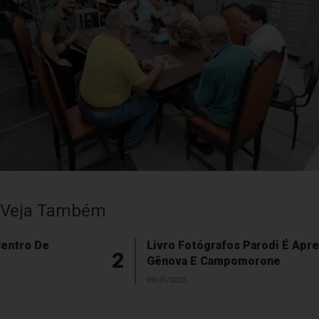
Veja Também
Livro Fotógrafos Parodi É Apresentado Em
2
Gênova E Campomorone
09/21/2025