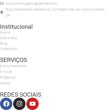
scavonerogerio@gmail.com
Rua Sebastião Medeiros, 53 Bairro Rei de Ouro Itatiba -
SP
Institucional
Home
Sobre Nós
Blog
Trabalhos
SERVIÇOS
Documentário
E-book
Projetos
Fotos
REDES SOCIAIS