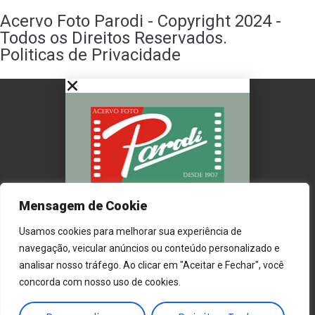
Acervo Foto Parodi - Copyright 2024 -
Todos os Direitos Reservados.
Politicas de Privacidade
Este conteúdo é
Mensagem de Cookie
protegido por direitos
Usamos cookies para melhorar sua experiência de
autorais.
navegação, veicular anúncios ou conteúdo personalizado e
Ao compartilhar ou
analisar nosso tráfego. Ao clicar em "Aceitar e Fechar", você
reproduzir, por favor,
concorda com nosso uso de cookies.
cite a fonte de origem