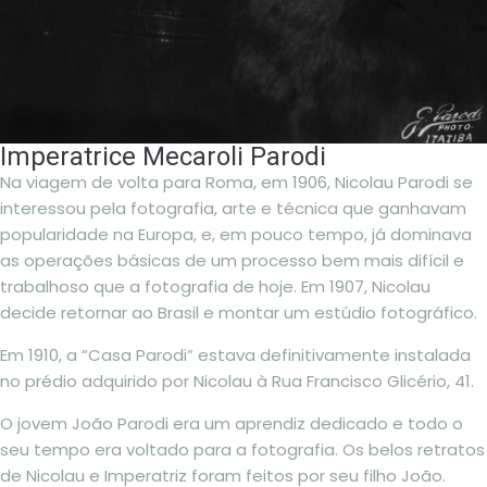
Imperatrice Mecaroli Parodi
Na viagem de volta para Roma, em 1906, Nicolau Parodi se
interessou pela fotografia, arte e técnica que ganhavam
popularidade na Europa, e, em pouco tempo, já dominava
as operações básicas de um processo bem mais difícil e
trabalhoso que a fotografia de hoje. Em 1907, Nicolau
decide retornar ao Brasil e montar um estúdio fotográfico.
Em 1910, a “Casa Parodi” estava definitivamente instalada
no prédio adquirido por Nicolau à Rua Francisco Glicério, 41.
O jovem João Parodi era um aprendiz dedicado e todo o
seu tempo era voltado para a fotografia. Os belos retratos
de Nicolau e Imperatriz foram feitos por seu filho João.