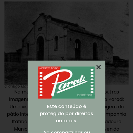
O antigo Matadouro Municipal em 1916.
Na mesma publicação são publicadas outras
imagens da cidade feitas pelo jovem João Parodi:
Este conteúdo é
Uma vista da Praça da Bandeira, uma imagem do
protegido por direitos
pátio interno da Estação Ferroviária da Companhia
autorais.
Itatibense e uma tomada do antigo Matadouro
Municipal que ficava no final da atual Avenida
Ao compartilhar ou